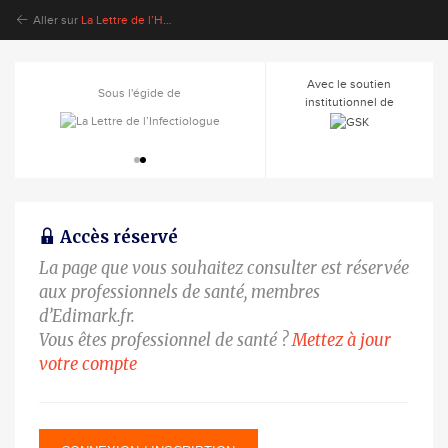
Aller sur
La Lettre de l’Hépato-gastroentérologue
Avec le soutien
Sous l'égide de
Sous l'égide de
institutionnel de
Accès réservé
La page que vous souhaitez consulter est réservée
aux professionnels de santé, membres
d’Edimark.fr.
Vous êtes professionnel de santé ?
Mettez à jour
votre compte