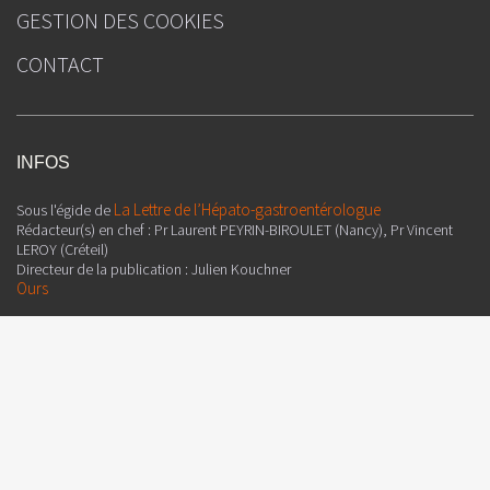
GESTION DES COOKIES
CONTACT
INFOS
La Lettre de l’Hépato-gastroentérologue
Sous l'égide de
Rédacteur(s) en chef : Pr Laurent PEYRIN-BIROULET (Nancy), Pr Vincent
LEROY (Créteil)
Directeur de la publication : Julien Kouchner
Ours
La Lettre de l’Infectiologue
Sous l'égide de
Rédacteur(s) en chef : Dr Jean-Luc Meynard (Paris), Pr Valérie Pourcher
(Paris)
Directeur de la publication : Julien Kouchner
Ours
Attention, ceci est un compte-rendu de congrès et/ou un recueil de
résumés de communications de congrès dont l’objectif est de fournir des
informations sur l’état actuel de la recherche ; ainsi, les données