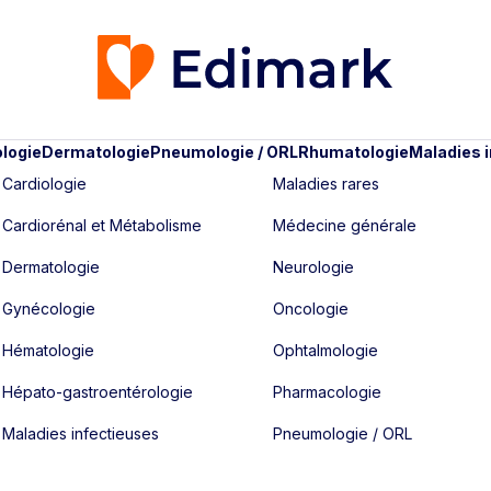
logie
Dermatologie
Pneumologie / ORL
Rhumatologie
Maladies 
Cardiologie
Maladies rares
Cardiorénal et Métabolisme
Médecine générale
Dermatologie
Neurologie
Gynécologie
Oncologie
Hématologie
Ophtalmologie
Hépato-gastroentérologie
Pharmacologie
Maladies infectieuses
Pneumologie / ORL