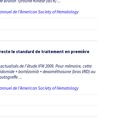
e Bruton Tyrosine Kinase (iBTK) ...
 annuel de l'American Society of Hematology
e reste le standard de traitement en première
s actualisés de l’étude IFM 2009. Pour mémoire, cette
alidomide + bortézomib + dexaméthasone (bras VRD) au
utogreffe ...
 annuel de l'American Society of Hematology