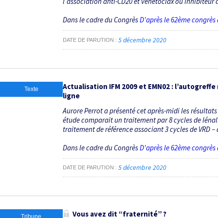
l’association anti-CD20 et vénétoclax ou inhibiteur d
Dans le cadre du Congrès
D'après le 62ème congrès
5 décembre 2020
DATE DE PARUTION
Actualisation IFM 2009 et EMN02 : l’autogreff
Texte
ligne
Aurore Perrot a présenté cet après-midi les résultat
étude comparait un traitement par 8 cycles de lén
traitement de référence associant 3 cycles de VRD − a
Dans le cadre du Congrès
D'après le 62ème congrès
5 décembre 2020
DATE DE PARUTION
Vous avez dit “fraternité” ?
Tribune