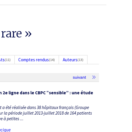
 rare »
sts
Comptes rendus
Auteurs
(11)
(14)
(13)
suivant
n 2
e
ligne dans le CBPC ‟sensible” : une étude
 a été réalisée dans 38 hôpitaux français (Groupe
la période juillet 2013-juillet 2018 de 164 patients
 à petites ...
acique