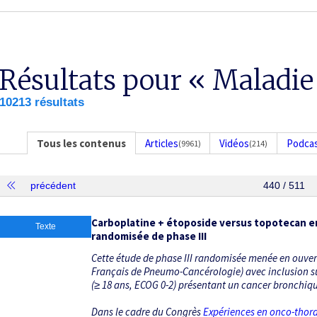
Résultats pour « Maladie
10213 résultats
Tous les contenus
Articles
Vidéos
Podca
(9961)
(214)
précédent
440 / 511
Carboplatine + étoposide versus topotecan e
Texte
randomisée de phase III
Cette étude de phase III randomisée menée en ouvert
Français de Pneumo-Cancérologie) avec inclusion sur 
(≥ 18 ans, ECOG 0-2) présentant un cancer bronchique
Dans le cadre du Congrès
Expériences en onco-thor