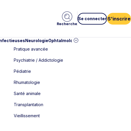
S'inscrire
Se connecter
Recherche
infectieuses
Neurologie
Ophtalmologie
Pédiatrie
Cardiologie
Car
Pratique avancée
Psychiatrie / Addictologie
Pédiatrie
Rhumatologie
Santé animale
Transplantation
Vieillissement