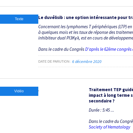
Le duvélisib : une option intéressante pour t
Texte
Concernant les lymphomes T périphériques (LTP) en re
à quelques mois et les taux de réponse des traitemen
inhibiteur dual PI3Kγλ, est en cours de développemen
Dans le cadre du Congrès
D'après le 62ème congrès
6 décembre 2020
DATE DE PARUTION
Traitement TEP guidé
Vidéo
impact à long terme su
secondaire ?
Durée : 5:45 ...
Dans le cadre du Congr
Society of Hematology