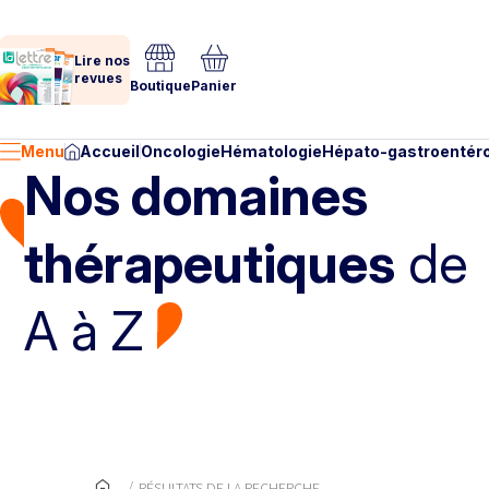
Lire nos
revues
Boutique
Panier
Menu
Accueil
Oncologie
Hématologie
Hépato-gastroentéro
Nos domaines
thérapeutiques
de
A à Z
RÉSULTATS DE LA RECHERCHE