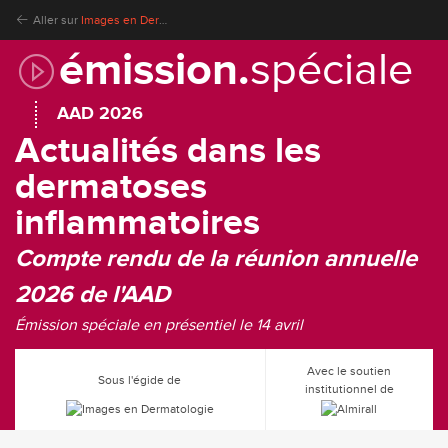
Aller sur
Images en Dermatologie
émission.
spéciale
AAD 2026
Actualités dans les
dermatoses
inflammatoires
Compte rendu de la réunion annuelle
2026 de l'AAD
Émission spéciale en présentiel le 14 avril
Avec le soutien
Sous l'égide de
institutionnel de