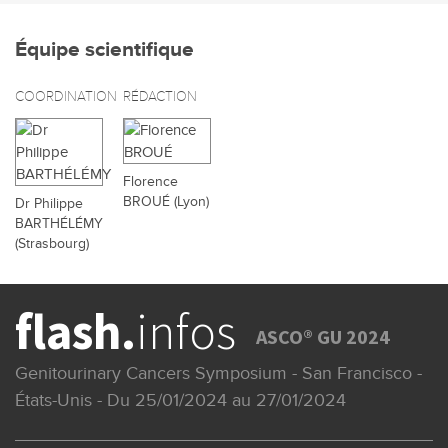
Équipe scientifique
COORDINATION
RÉDACTION
Florence
BROUÉ (Lyon)
Dr Philippe
BARTHÉLÉMY
(Strasbourg)
flash.
infos
ASCO® GU 2024
Genitourinary Cancers Symposium - San Francisco -
États-Unis - Du 25/01/2024 au 27/01/2024