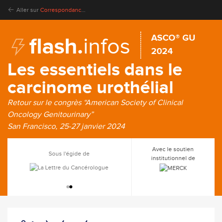
Aller sur
Correspondances en Onco-Urologie
ASCO® GU
flash.
infos
2024
Les essentiels dans le
carcinome urothélial
Retour sur le congrès “American Society of Clinical
Oncology Genitourinary”
San Francisco, 25-27 janvier 2024
Avec le soutien
Sous l'égide de
institutionnel de