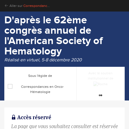
Aller sur
Correspondances en Onco-Hématologie
D'après le 62ème
congrès annuel de
l'American Society of
Hematology
Réalisé en virtuel, 5-8 décembre 2020
Avec le soutien
Avec le soutien
Sous l'égide de
institutionnel de
institutionnel de
Accès réservé
La page que vous souhaitez consulter est réservée