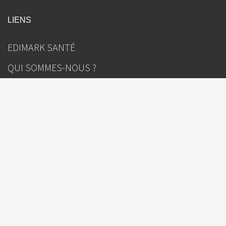
LIENS
EDIMARK SANTÉ
QUI SOMMES-NOUS ?
MENTIONS LÉGALES
POLITIQUE DE CONFIDENTIALITÉ
PROTECTION DES DONNÉES AUTEURS
GESTION DES COOKIES
CONTACT
INFOS