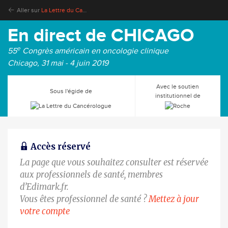
Aller sur
La Lettre du Cancérologue
En direct de CHICAGO
e
55
Congrès américain en oncologie clinique
Chicago, 31 mai - 4 juin 2019
Avec le soutien
Sous l'égide de
institutionnel de
Accès réservé
La page que vous souhaitez consulter est réservée
aux professionnels de santé, membres
d’Edimark.fr.
Vous êtes professionnel de santé ?
Mettez à jour
votre compte