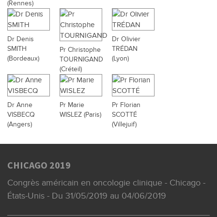
(Rennes)
Dr Denis
Dr Olivier
SMITH
TRÉDAN
Pr Christophe
(Bordeaux)
(Lyon)
TOURNIGAND
(Créteil)
Dr Anne
Pr Marie
Pr Florian
VISBECQ
WISLEZ (Paris)
SCOTTÉ
(Angers)
(Villejuif)
CHICAGO 2019
Congrès américain en oncologie clinique - Chicago -
États-Unis - Du 31/05/2019 au 04/06/2019