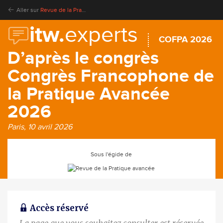
Aller sur
Revue de la Pratique avancée
itw.
experts
COFPA 2026
D’après le congrès
Congrès Francophone de
la Pratique Avancée
2026
Paris, 10 avril 2026
Sous l'égide de
Accès réservé