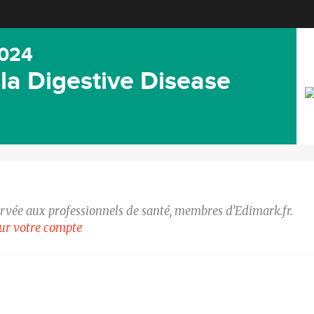
024
 la Digestive Disease
ervée aux professionnels de santé, membres d’Edimark.fr.
our votre compte