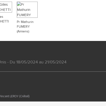
les
HETTI
Pr Mathurin
FUMERY
(Amiens)
-Unis - Du 18/05/2024 au 21/05/2024
incent LEROY (Créteil)