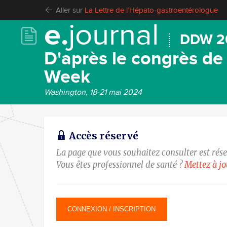
Aller sur
La Lettre de l’Hépato-gastroentérologue
e.
journal
DDW 2
D'après le congrès de
Week
Washington, 18-21 mai 2024
Accès réservé
La page que vous souhaitez consulter est rés
Vous êtes professionnel de santé ?
Mettez à j
CONNEXION / INSCRIPTION