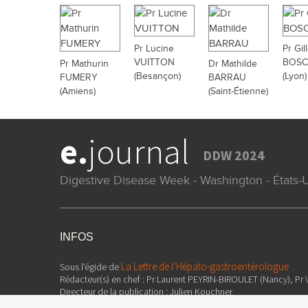
Pr Lucine
Pr Gil
VUITTON
BOSC
Pr Mathurin
Dr Mathilde
(Besançon)
(Lyon)
FUMERY
BARRAU
(Amiens)
(Saint-Étienne)
e.
journal
DDW 2024
Digestive Disease Week - Washington - États
INFOS
La Lettre de l’Hépato-gastroentérologue
Sous l'égide de
Rédacteur(s) en chef : Pr Laurent PEYRIN-BIROULET (Nancy), Pr V
Directeur de la publication : Julien Kouchner
Ours