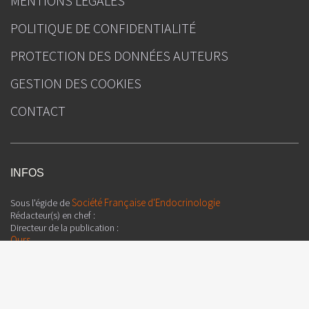
MENTIONS LÉGALES
POLITIQUE DE CONFIDENTIALITÉ
PROTECTION DES DONNÉES AUTEURS
GESTION DES COOKIES
CONTACT
INFOS
Société Française d'Endocrinologie
Sous l'égide de
Rédacteur(s) en chef :
Directeur de la publication :
Ours
Société Française d'Endocrinologie et
En partenariat avec
Diabétologie Pédiatrique
Rédacteur(s) en chef :
Directeur de la publication :