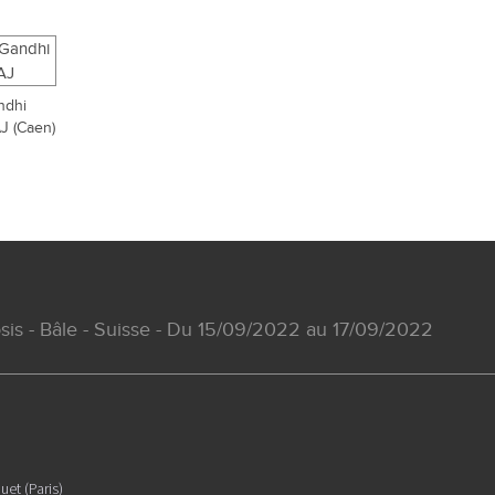
ndhi
 (Caen)
s - Bâle - Suisse - Du 15/09/2022 au 17/09/2022
uet (Paris)