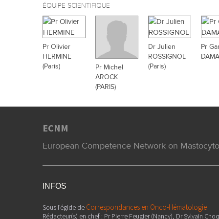
ÉQUIPE SCIENTIFIQUE
Pr Olivier
Dr Julien
Pr Ga
HERMINE
ROSSIGNOL
DAMAJ
(Paris)
(Paris)
Pr Michel
AROCK
(PARIS)
ECNM
European Competence Network on Mastocytosi
INFOS
Correspondances en Onco-Hématologie
Sous l'égide de
Rédacteur(s) en chef : Pr Pierre Feugier (Nancy), Dr Sylvain Choq