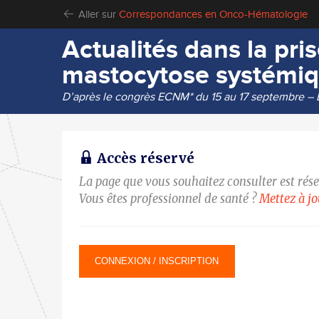
Aller sur
Correspondances en Onco-Hématologie
Actualités dans la pri
mastocytose systémi
D’après le congrès ECNM* du 15 au 17 septembre – 
Accès réservé
La page que vous souhaitez consulter est rés
Vous êtes professionnel de santé ?
Mettez à j
CONNEXION / INSCRIPTION