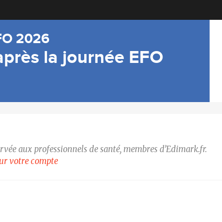
FO 2026
’après la journée EFO
ervée aux professionnels de santé, membres d’Edimark.fr.
our votre compte