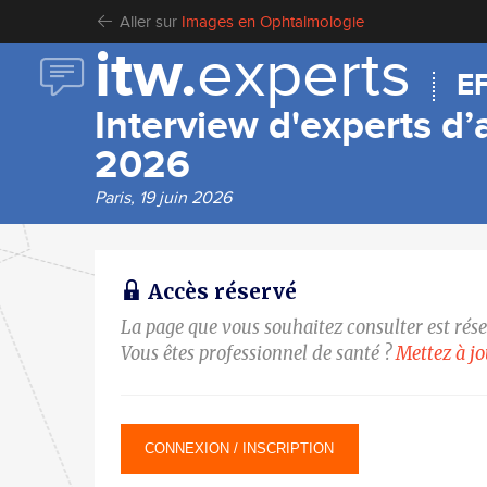
Aller sur
Images en Ophtalmologie
itw.
experts
E
Interview d'experts d
2026
Paris, 19 juin 2026
Accès réservé
La page que vous souhaitez consulter est rés
Vous êtes professionnel de santé ?
Mettez à j
CONNEXION / INSCRIPTION