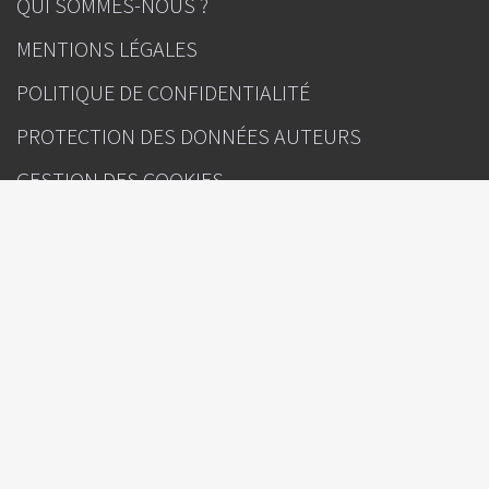
QUI SOMMES-NOUS ?
MENTIONS LÉGALES
POLITIQUE DE CONFIDENTIALITÉ
PROTECTION DES DONNÉES AUTEURS
GESTION DES COOKIES
CONTACT
INFOS
Correspondances en Onco-Hématologie
Sous l'égide de
Rédacteur(s) en chef : Pr Pierre Feugier (Nancy), Dr Sylvain Choquet (Paris)
Directeur de la publication : Julien Kouchner
Ours
Attention, ceci est un compte-rendu de congrès et/ou un recueil de
résumés de communications de congrès dont l’objectif est de fournir des