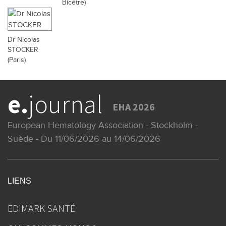
Bicêtre)
Dr Nicolas
STOCKER
(Paris)
e.
journal
EHA 2026
European Hematology Association - Stockholm -
Suède - Du 11/06/2026 au 14/06/2026
LIENS
EDIMARK SANTÉ