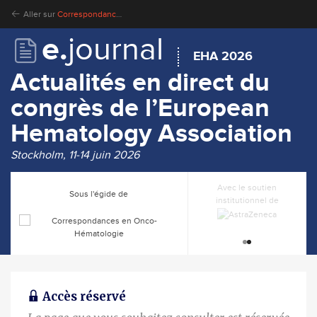
Aller sur
Correspondances en Onco-Hématologie
e.
journal
EHA 2026
Actualités en direct du
congrès de l’European
Hematology Association
Stockholm, 11-14 juin 2026
Avec le soutien
Avec le soutien
Sous l'égide de
institutionnel de
institutionnel de
Accès réservé