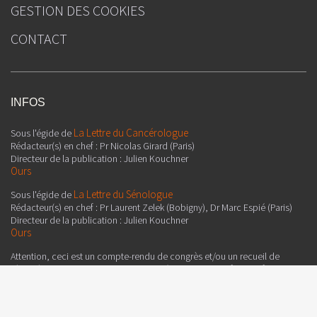
GESTION DES COOKIES
CONTACT
INFOS
La Lettre du Cancérologue
Sous l'égide de
Rédacteur(s) en chef : Pr Nicolas Girard (Paris)
Directeur de la publication : Julien Kouchner
Ours
La Lettre du Sénologue
Sous l'égide de
Rédacteur(s) en chef : Pr Laurent Zelek (Bobigny), Dr Marc Espié (Paris)
Directeur de la publication : Julien Kouchner
Ours
Attention, ceci est un compte-rendu de congrès et/ou un recueil de
résumés de communications de congrès dont l’objectif est de fournir des
informations sur l’état actuel de la recherche ; ainsi, les données
présentées sont susceptibles de ne pas être validées par les autorités de
santé françaises et ne doivent donc pas être mises en pratique. Le