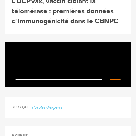
L’UCPVax, vaccin ciblant la
télomérase : premières données
d’immunogénicité dans le CBNPC
Paroles d'experts
RUBRIQUE
EXPERT