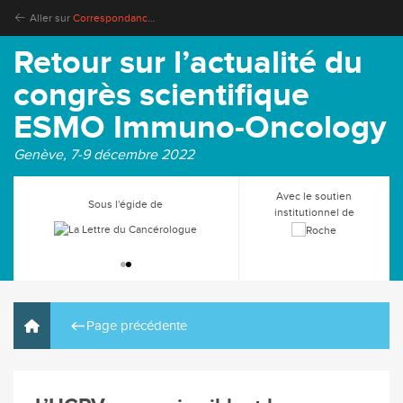
Aller sur
Correspondances en Onco-Thoracique
Retour sur l’actualité du
congrès scientifique
ESMO Immuno-Oncology
Genève, 7-9 décembre 2022
Avec le soutien
Sous l'égide de
institutionnel de
Page précédente