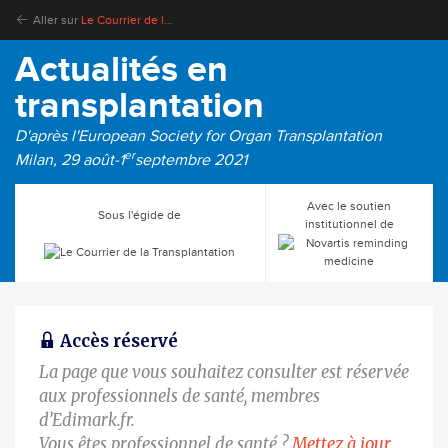
Aller sur
Le Courrier de la Transplantation
Actualités en
transplantation
D'après l'European Society for Organ Transplantation
er
Milan, 29 août-1
septembre 2021
Avec le soutien
Sous l'égide de
institutionnel de
Accès réservé
La page que vous souhaitez consulter est réservée
aux professionnels de santé, membres
d’Edimark.fr.
Vous êtes professionnel de santé ?
Mettez à jour