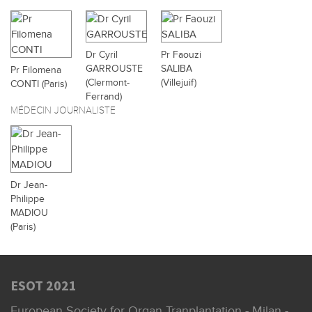
Dr Cyril
Pr Faouzi
GARROUSTE
SALIBA
Pr Filomena
(Clermont-
(Villejuif)
CONTI (Paris)
Ferrand)
MÉDECIN JOURNALISTE
Dr Jean-
Philippe
MADIOU
(Paris)
ESOT 2021
European Society for Organ Tranplantation - Milan -