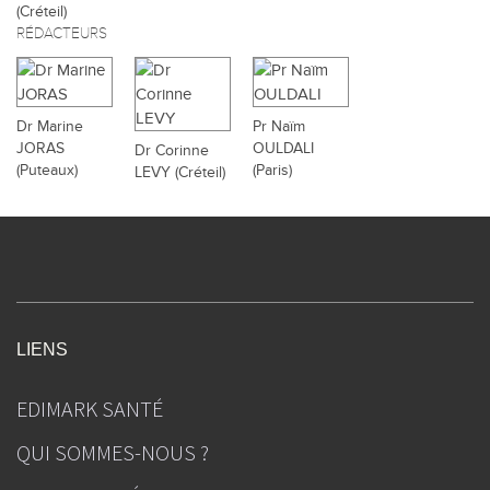
(Créteil)
RÉDACTEURS
Dr Marine
Pr Naïm
JORAS
OULDALI
Dr Corinne
(Puteaux)
(Paris)
LEVY (Créteil)
LIENS
EDIMARK SANTÉ
QUI SOMMES-NOUS ?