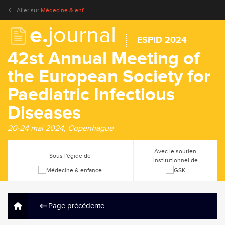
Aller sur
Médecine & enfance
e.
journal
ESPID 2024
42st Annual Meeting of
the European Society for
Paediatric Infectious
Diseases
20-24 mai 2024, Copenhague
Avec le soutien
Sous l'égide de
institutionnel de
Page précédente