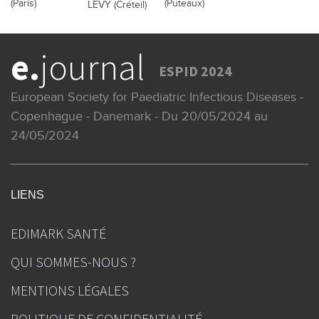
(Paris)
(Puteaux)
LEVY (Créteil)
e.
journal
ESPID 2024
European Society for Paediatric Infectious Diseases -
Copenhague - Danemark - Du 20/05/2024 au
24/05/2024
LIENS
EDIMARK SANTÉ
QUI SOMMES-NOUS ?
MENTIONS LÉGALES
POLITIQUE DE CONFIDENTIALITÉ