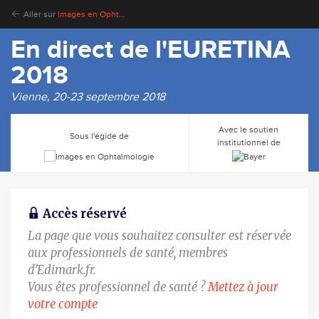
Aller sur
Images en Ophtalmologie
En direct de l'EURETINA
2018
Vienne, 20-23 septembre 2018
Avec le soutien
Sous l'égide de
institutionnel de
Accès réservé
La page que vous souhaitez consulter est réservée
aux professionnels de santé, membres
d’Edimark.fr.
Vous êtes professionnel de santé ?
Mettez à jour
votre compte