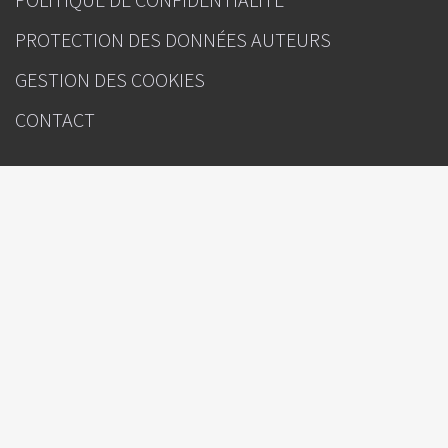
PROTECTION DES DONNÉES AUTEURS
GESTION DES COOKIES
CONTACT
INFOS
Images en Ophtalmologie
Sous l'égide de
Rédacteur(s) en chef : Pr Audrey Giocanti-Auregan (Bobigny), Pr Nicolas
Leveziel (Poitiers)
Directeur de la publication : Julien Kouchner
Ours
Bayer
Avec le soutien institutionnel de :
Attention, ceci est un compte-rendu de congrès et/ou un recueil de
résumés de communications de congrès dont l'objectif est de fournir des
informations sur l'état actuel de la recherche ; ainsi, les données
présentées sont susceptibles de ne pas être validées par les autorités de