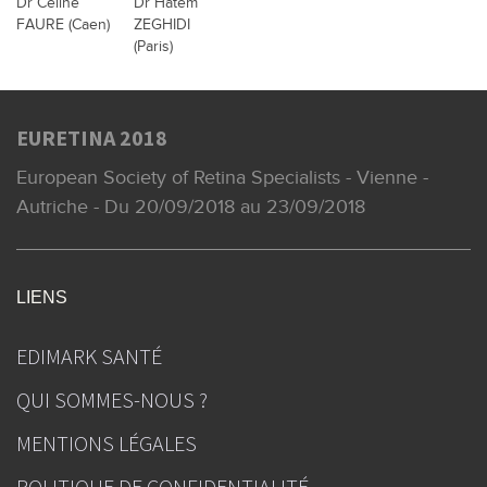
Dr Céline
Dr Hatem
FAURE (Caen)
ZEGHIDI
(Paris)
EURETINA 2018
European Society of Retina Specialists - Vienne -
Autriche - Du 20/09/2018 au 23/09/2018
LIENS
EDIMARK SANTÉ
QUI SOMMES-NOUS ?
MENTIONS LÉGALES
POLITIQUE DE CONFIDENTIALITÉ