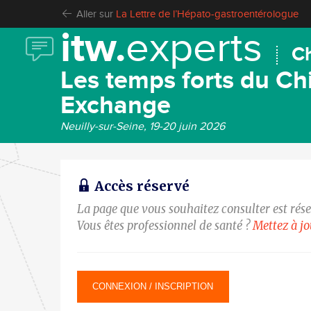
Aller sur
La Lettre de l’Hépato-gastroentérologue
itw.
experts
Ch
Les temps forts du Chi
Exchange
Neuilly-sur-Seine, 19-20 juin 2026
Accès réservé
La page que vous souhaitez consulter est rés
Vous êtes professionnel de santé ?
Mettez à j
CONNEXION / INSCRIPTION