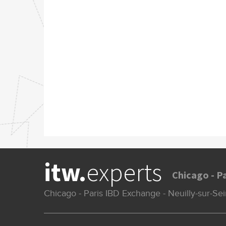
itw.
experts
Chicago - P
Chicago - Paris IBD Exchange - Neuilly-sur-S