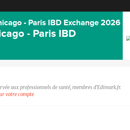
icago - Paris IBD Exchange 2026
cago - Paris IBD
ervée aux professionnels de santé, membres d’Edimark.fr.
our votre compte