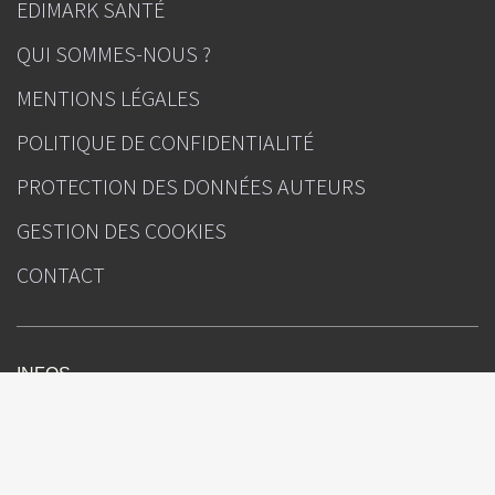
EDIMARK SANTÉ
QUI SOMMES-NOUS ?
MENTIONS LÉGALES
POLITIQUE DE CONFIDENTIALITÉ
PROTECTION DES DONNÉES AUTEURS
GESTION DES COOKIES
CONTACT
INFOS
Correspondances en Onco-Hématologie
Sous l'égide de
Rédacteur(s) en chef : Pr Pierre Feugier (Nancy), Dr Sylvain Choquet (Paris)
Directeur de la publication : Julien Kouchner
Ours