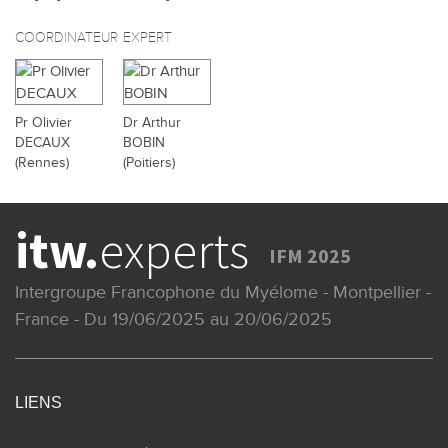
COORDINATEUR
EXPERT
Pr Olivier
Dr Arthur
DECAUX
BOBIN
(Rennes)
(Poitiers)
itw.
experts
IFM 2025
Intergroupe Francophone du Myélome - Montpellier -
France - Du 19/06/2025 au 20/06/2025
LIENS