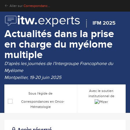
Aller sur
Correspondances en Onco-Hématologie
itw.
experts
IFM 2025
Actualités dans la prise
en charge du myélome
multiple
D'après les journées de l'Intergroupe Francophone du
Myélome
Montpellier, 19-20 juin 2025
Avec le soutien
Sous l'égide de
institutionnel de