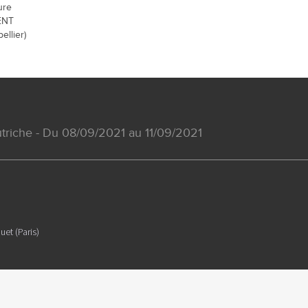
ure
ENT
ellier)
triche - Du 08/09/2021 au 11/09/2021
uet (Paris)
l de résumés de communications de congrès dont l'objectif est de fournir des
es présentées sont susceptibles de ne pas être validées par les autorités de sant
ntenu est sous la seule responsabilité du coordonnateur, des auteurs et du dire