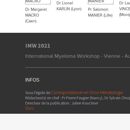
Dr Lionel
Dr La
KARLIN (Lyon)
VINC
Dr Margaret
Pr Salomon
(Montp
MACRO
MANIER (Lille)
(Caen)
IMW 2021
International Myeloma Workshop - Vienne - Au
INFOS
Correspondances en Onco-Hématologie
Sous l'égide de
Rédacteur(s) en chef : Pr Pierre Feugier (Nancy), Dr Sylvain Choq
Directeur de la publication : Julien Kouchner
Ours
Attention, ceci est un compte-rendu de congrès et/ou un recuei
informations sur l'état actuel de la recherche ; ainsi, les donné
françaises et ne doivent donc pas être mises en pratique. Le co