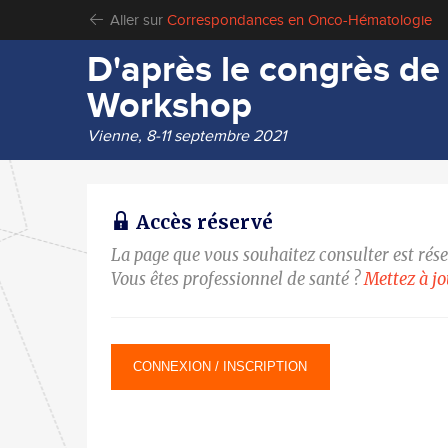
Aller sur
Correspondances en Onco-Hématologie
D'après le congrès de
Workshop
Vienne, 8-11 septembre 2021
Accès réservé
La page que vous souhaitez consulter est rés
Vous êtes professionnel de santé ?
Mettez à j
CONNEXION / INSCRIPTION