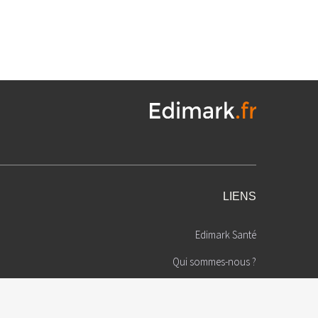
LIENS
Edimark Santé
Qui sommes-nous ?
Mentions légales
é
cteur de la
Politique de confidentialité