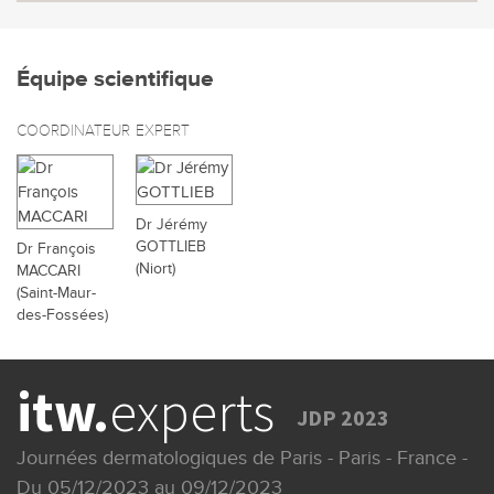
Équipe scientifique
COORDINATEUR
EXPERT
Dr Jérémy
GOTTLIEB
Dr François
(Niort)
MACCARI
(Saint-Maur-
des-Fossées)
itw.
experts
JDP 2023
Journées dermatologiques de Paris - Paris - France -
Du 05/12/2023 au 09/12/2023