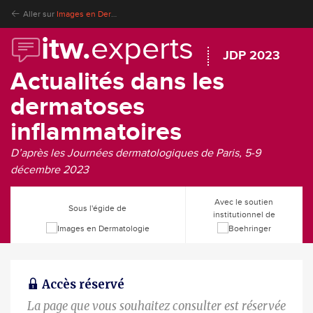
Aller sur
Images en Dermatologie
itw.
experts
JDP 2023
Actualités dans les
dermatoses
inflammatoires
D’après les Journées dermatologiques de Paris, 5-9
décembre 2023
Avec le soutien
Sous l'égide de
institutionnel de
Accès réservé
La page que vous souhaitez consulter est réservée