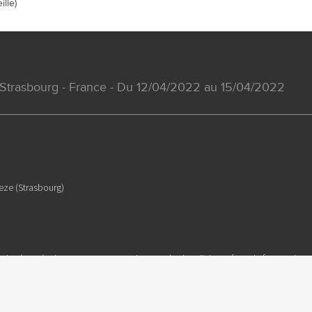
ille)
 Strasbourg - France - Du 12/04/2022 au 15/04/2022
Seze (Strasbourg)
l de résumés de communications de congrès dont l'objectif est de fournir des
es présentées sont susceptibles de ne pas être validées par les autorités de sant
ntenu est sous la seule responsabilité du coordonnateur, des auteurs et du dire
la loi 78-17 Informatique et libertés, vous disposez d'un droit d'accès et de re