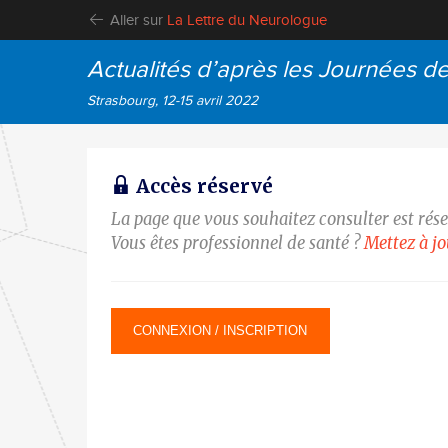
Aller sur
La Lettre du Neurologue
Actualités d’après les Journées d
Strasbourg, 12-15 avril 2022
Accès réservé
La page que vous souhaitez consulter est rés
Vous êtes professionnel de santé ?
Mettez à j
CONNEXION / INSCRIPTION