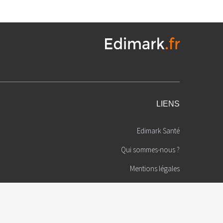
LIENS
Edimark Santé
Qui sommes-nous ?
Mentions légales
Politique de confidentialité
é
cteur de la
Protection des données auteurs
ctification