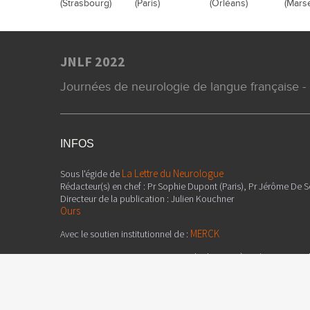
(Strasbourg)
(Paris)
(Orléans)
(Marse
JNLF 2022
Journées de neurologie de langue française -
INFOS
La Lettre du Neurologue
Sous l'égide de
Rédacteur(s) en chef : Pr Sophie Dupont (Paris), Pr Jérôme De 
Directeur de la publication : Julien Kouchner
Ours
MERCK
Avec le soutien institutionnel de :
Attention, ceci est un compte-rendu de congrès et/ou un recuei
informations sur l'état actuel de la recherche ; ainsi, les donné
françaises et ne doivent donc pas être mises en pratique. Le co
publication qui sont garants de son objectivité. Conformément à 
aux données vous concernant.