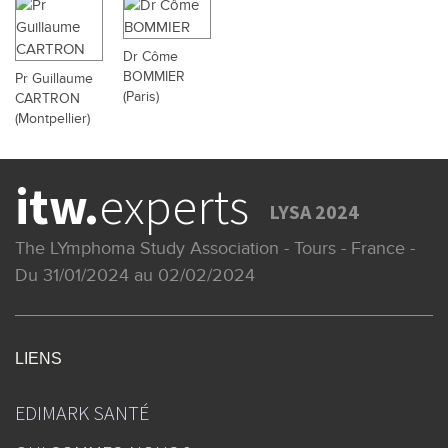
Dr Côme
BOMMIER
Pr Guillaume
(Paris)
CARTRON
(Montpellier)
itw.
experts
LYSA 2024
The LYmphoma Study Association - Tours - France -
Du 31/01/2024 au 02/02/2024
LIENS
EDIMARK SANTÉ