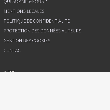
QUI SOMMES-NOUS ?
MENTIONS LÉGALES
POLITIQUE DE CONFIDENTIALITÉ
PROTECTION DES DONNÉES AUTEURS
GESTION DES COOKIES
CONTACT
INFOS
Correspondances en Onco-Hématologie
Sous l'égide de
Rédacteur(s) en chef : Pr Pierre Feugier (Nancy), Dr Sylvain Choquet (Paris)
Directeur de la publication : Julien Kouchner
Ours
Attention, ceci est un compte-rendu de congrès et/ou un recueil de
résumés de communications de congrès dont l’objectif est de fournir des