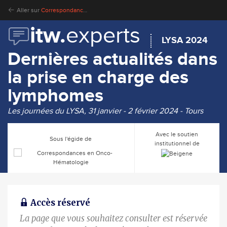
Aller sur
Correspondances en Onco-Hématologie
itw.
experts
LYSA 2024
Dernières actualités dans
la prise en charge des
lymphomes
Les journées du LYSA, 31 janvier - 2 février 2024 - Tours
Avec le soutien
Sous l'égide de
institutionnel de
Accès réservé
La page que vous souhaitez consulter est réservée