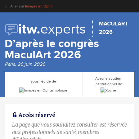
Aller sur
Images en Ophtalmologie
MACULART
itw.
experts
2026
D’après le congrès
MaculArt 2026
Paris, 26 juin 2026
Avec le soutien
Sous l'égide de
institutionnel de
Accès réservé
La page que vous souhaitez consulter est réservée
aux professionnels de santé, membres