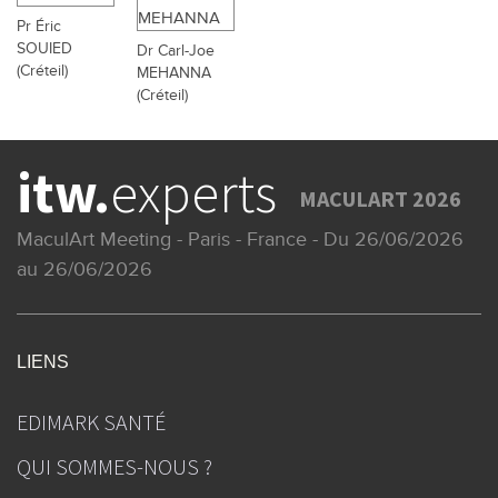
Pr Éric
SOUIED
Dr Carl-Joe
(Créteil)
MEHANNA
(Créteil)
itw.
experts
MACULART 2026
MaculArt Meeting - Paris - France - Du 26/06/2026
au 26/06/2026
LIENS
EDIMARK SANTÉ
QUI SOMMES-NOUS ?