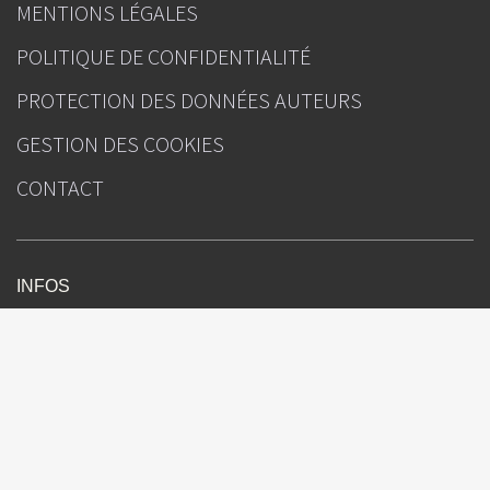
MENTIONS LÉGALES
POLITIQUE DE CONFIDENTIALITÉ
PROTECTION DES DONNÉES AUTEURS
GESTION DES COOKIES
CONTACT
INFOS
Images en Ophtalmologie
Sous l'égide de
Rédacteur(s) en chef : Pr Audrey Giocanti-Auregan (Bobigny), Pr Nicolas
Leveziel (Poitiers)
Directeur de la publication : Julien Kouchner
Ours
Attention, ceci est un compte rendu de congrès et/ou un recueil de
résumés de communications de congrès dont l’objectif est de fournir des
informations sur l’état actuel de la recherche ; ainsi, les données