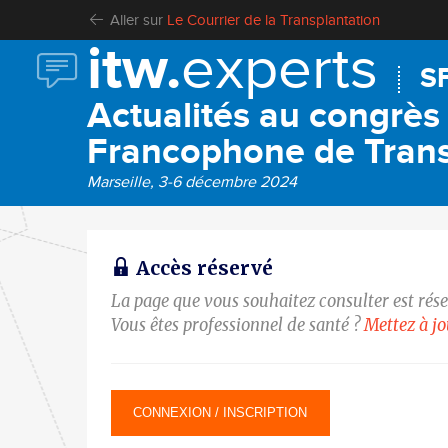
Aller sur
Le Courrier de la Transplantation
itw.
experts
S
Actualités au congrès 
Francophone de Trans
Marseille, 3-6 décembre 2024
Accès réservé
La page que vous souhaitez consulter est rés
Vous êtes professionnel de santé ?
Mettez à j
CONNEXION / INSCRIPTION