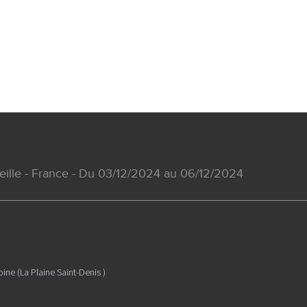
seille - France - Du 03/12/2024 au 06/12/2024
oine (La Plaine Saint-Denis )