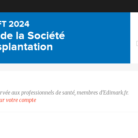
FT 2024
de la Société
plantation
ervée aux professionnels de santé, membres d’Edimark.fr.
our votre compte