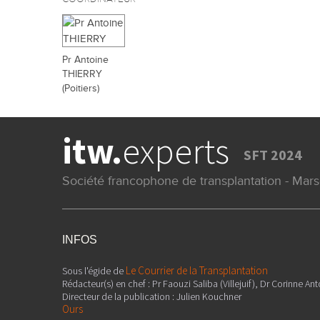
Pr Antoine
THIERRY
(Poitiers)
itw.
experts
SFT 2024
Société francophone de transplantation - Mar
INFOS
Le Courrier de la Transplantation
Sous l'égide de
Rédacteur(s) en chef : Pr Faouzi Saliba (Villejuif), Dr Corinne Ant
Directeur de la publication : Julien Kouchner
Ours