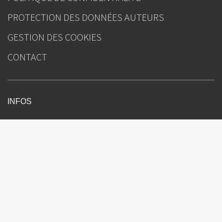
PROTECTION DES DONNÉES AUTEURS
GESTION DES COOKIES
CONTACT
INFOS
Le Courrier de la Transplantation
Sous l'égide de
Rédacteur(s) en chef : Pr Faouzi Saliba (Villejuif), Dr Corinne Antoine (La
Plaine Saint-Denis )
Directeur de la publication : Julien Kouchner
Ours
Attention, ceci est un compte-rendu de congrès et/ou un recueil de
résumés de communications de congrès dont l’objectif est de fournir des
informations sur l’état actuel de la recherche ; ainsi, les données
présentées sont susceptibles de ne pas être validées par les autorités de
santé françaises et ne doivent donc pas être mises en pratique. Le
contenu est sous la seule responsabilité du directeur de la publication,