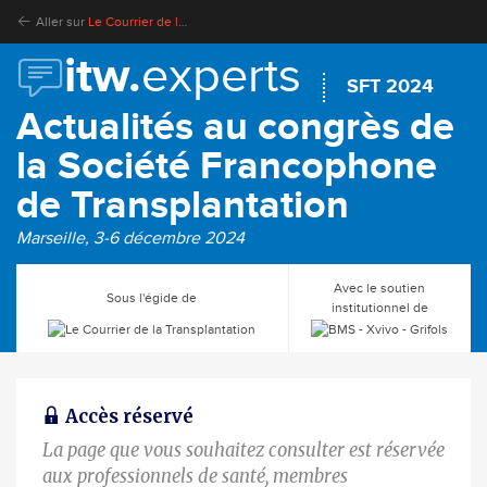
Aller sur
Le Courrier de la Transplantation
itw.
experts
SFT 2024
Actualités au congrès de
la Société Francophone
de Transplantation
Marseille, 3-6 décembre 2024
Avec le soutien
Sous l'égide de
institutionnel de
Accès réservé
La page que vous souhaitez consulter est réservée
aux professionnels de santé, membres