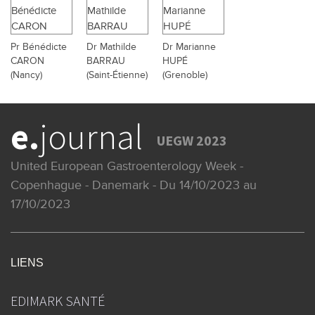
Pr Bénédicte
Dr Mathilde
Dr Marianne
CARON
BARRAU
HUPÉ
(Nancy)
(Saint-Étienne)
(Grenoble)
e.
journal
UEGW 2023
United European Gastroenterology Week -
Copenhague - Danemark - Du 14/10/2023 au
17/10/2023
LIENS
EDIMARK SANTÉ