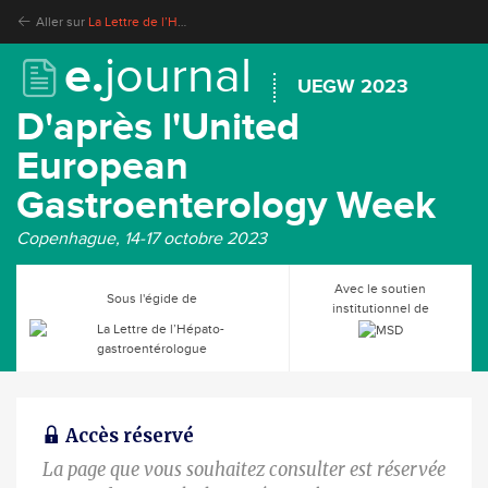
Aller sur
La Lettre de l’Hépato-gastroentérologue
e.
journal
UEGW 2023
D'après l'United
European
Gastroenterology Week
Copenhague, 14-17 octobre 2023
Avec le soutien
Sous l'égide de
institutionnel de
Accès réservé
La page que vous souhaitez consulter est réservée