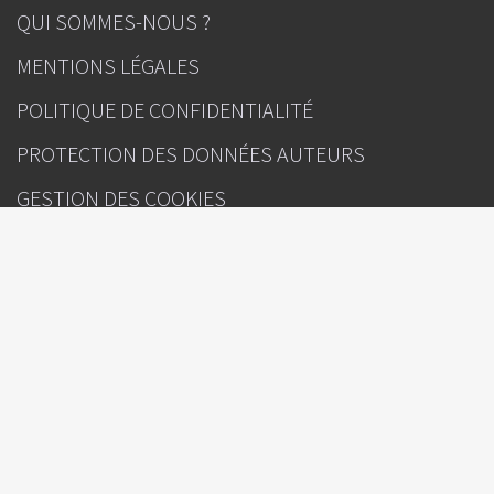
QUI SOMMES-NOUS ?
MENTIONS LÉGALES
POLITIQUE DE CONFIDENTIALITÉ
PROTECTION DES DONNÉES AUTEURS
GESTION DES COOKIES
CONTACT
INFOS
La Lettre de l’Hépato-gastroentérologue
Sous l'égide de
Rédacteur(s) en chef : Pr Laurent PEYRIN-BIROULET (Nancy), Pr Vincent
LEROY (Créteil)
Directeur de la publication : Julien Kouchner
Ours