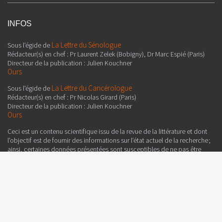
INFOS
La Lettre du Sénologue
Sous l'égide de
Rédacteur(s) en chef : Pr Laurent Zelek (Bobigny), Dr Marc Espié (Paris)
Directeur de la publication : Julien Kouchner
Ours
La Lettre du Cancérologue
Sous l'égide de
Rédacteur(s) en chef : Pr Nicolas Girard (Paris)
Directeur de la publication : Julien Kouchner
Ours
Ceci est un contenu scientifique issu de la revue de la littérature et dont
l’objectif est de fournir des informations sur l’état actuel de la recherche ;
ainsi, certaines données présentées sont susceptibles de ne pas être
validées par les autorités de santé françaises et ne doivent donc pas être
mises en pratique. Le contenu est sous la seule responsabilité du
directeur de la publication, des auteurs et du coordinateur qui sont
garants de son objectivité.
Edimark SAS
Ce contenu est édité par
, 19-21 rue Dumont d'Urville, CS
31836, 75783 PARIS CEDEX 16 - France
Tél. : 01 46 67 63 00 - Fax : 01 46 67 63 10