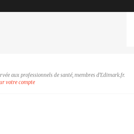
Sous l'égide de
Sous l'égide de
ervée aux professionnels de santé, membres d’Edimark.fr.
our votre compte