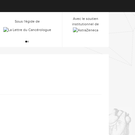
Avec le soutien
Sous l'égide de
Sous l'égide de
institutionnel de