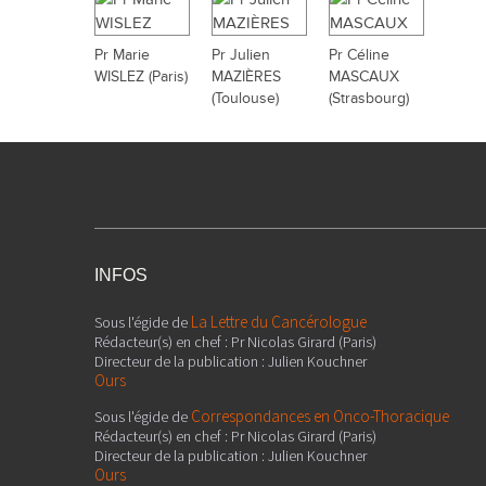
Pr Marie
Pr Julien
Pr Céline
WISLEZ (Paris)
MAZIÈRES
MASCAUX
(Toulouse)
(Strasbourg)
INFOS
La Lettre du Cancérologue
Sous l'égide de
Rédacteur(s) en chef : Pr Nicolas Girard (Paris)
Directeur de la publication : Julien Kouchner
Ours
Correspondances en Onco-Thoracique
Sous l'égide de
Rédacteur(s) en chef : Pr Nicolas Girard (Paris)
Directeur de la publication : Julien Kouchner