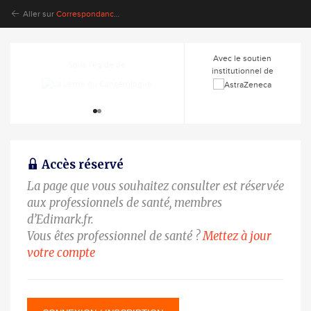
Aller sur
Correspondances en Onco-Thoracique
Avec le soutien
Sous l'égide de
Sous l'égide de
institutionnel de
Accès réservé
La page que vous souhaitez consulter est réservée
aux professionnels de santé, membres
d’Edimark.fr.
Vous êtes professionnel de santé ?
Mettez à jour
votre compte