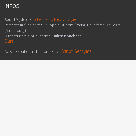
INFOS
La Lettre du Neurologue
Sous l'égide de
Rédacteur(s) en chef : Pr Sophie Dupont (Paris), Pr Jérôme De Seze
(Strasbourg)
Directeur de la publication : Julien Kouchner
Ours
Sanofi Genzyme
Avec le soutien institutionnel de :
Attention, cette émission peut contenir un témoignage/partage
d’expérience et/ou un recueil de résumés de communications
scientifiques dont l’objectif est de fournir des informations sur l’état
actuel de la recherche et de la pratique ; ainsi, les données présentées
sont susceptibles de ne pas être validées par les autorités de santé
françaises et ne doivent donc pas être mises en pratique. Les vidéos
diffusées sur www.edimark.fr ont été réalisées sous la seule
responsabilité des auteurs, du coordinateur et du directeur de la
publication qui sont garants de leur objectivité. Les points de vue et
opinions sont ceux des auteurs. Conformément à la loi 78-17
Informatique et libertés, vous disposez d'un droit d'accès et de
rectification aux données vous concernant.
Edimark SAS
Ce contenu est édité par
, 19-21 rue Dumont d'Urville, CS