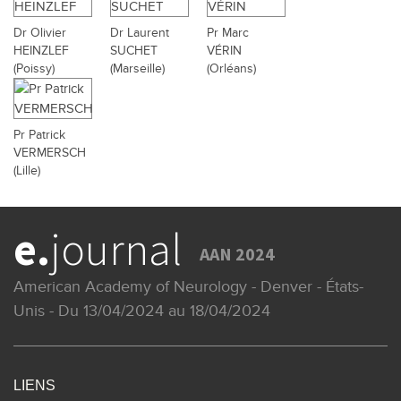
Dr Olivier
Dr Laurent
Pr Marc
HEINZLEF
SUCHET
VÉRIN
(Poissy)
(Marseille)
(Orléans)
Pr Patrick
VERMERSCH
(Lille)
e.
journal
AAN 2024
American Academy of Neurology - Denver - États-
Unis - Du 13/04/2024 au 18/04/2024
LIENS