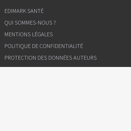
EDIMARK SANTÉ
QUI SOMMES-NOUS ?
MENTIONS LÉGALES
POLITIQUE DE CONFIDENTIALITÉ
PROTECTION DES DONNÉES AUTEURS
GESTION DES COOKIES
CONTACT
INFOS
La Lettre du Neurologue
Sous l'égide de
Rédacteur(s) en chef : Pr Sophie Dupont (Paris), Pr Jérôme De Seze
(Strasbourg)