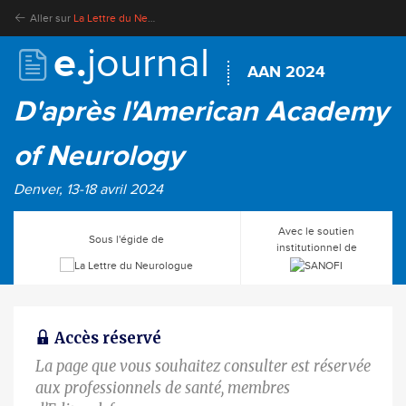
Aller sur
La Lettre du Neurologue
e.
journal
AAN 2024
D'après l'American Academy
of Neurology
Denver, 13-18 avril 2024
Avec le soutien
Sous l'égide de
institutionnel de
Accès réservé
La page que vous souhaitez consulter est réservée
aux professionnels de santé, membres