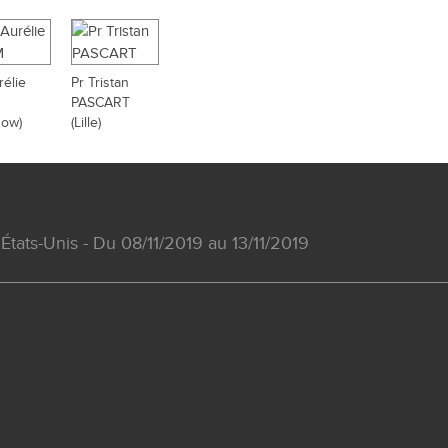
rélie
Pr Tristan
PASCART
gow)
(Lille)
États-Unis - Du 08/11/2019 au 13/11/2019