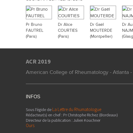
Pr Bruno
Dr Alice
Dr Gaël
Dr Au
FAUTREL
COURTIES
MOUTERDE
NAJM
(Paris)
(Paris)
(Montpellier)
(Glas
ACR 2019
American College of Rheumatology - Atlanta - 
INFOS
La Lettre du Rhumatologue
Sous l'égide de
Rédacteur(s) en chef : Pr Christophe Richez (Bordeaux)
Directeur de la publication : Julien Kouchner
Ours