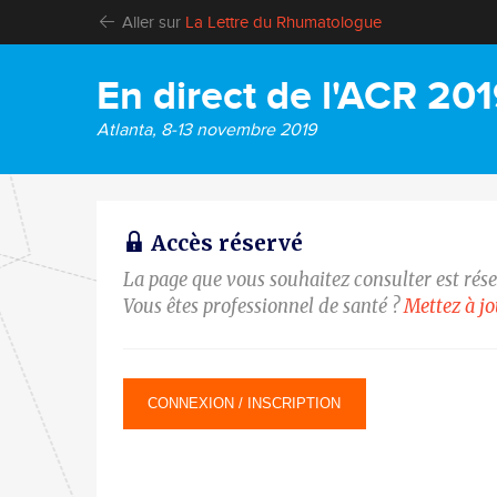
Aller sur
La Lettre du Rhumatologue
En direct de l'ACR 20
Atlanta, 8-13 novembre 2019
Accès réservé
La page que vous souhaitez consulter est rés
Vous êtes professionnel de santé ?
Mettez à j
CONNEXION / INSCRIPTION