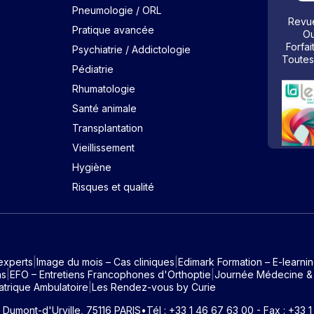
Pneumologie / ORL
Revue
Pratique avancée
Ou
Forfai
Psychiatrie / Addictologie
Toutes
Pédiatrie
Rhumatologie
Santé animale
Transplantation
Vieillissement
Hygiène
Risques et qualité
experts
Image du mois – Cas cliniques
Edimark Formation – E-learni
ns
EFO – Entretiens Francophones d'Orthoptie
Journée Médecine &
atrique Ambulatoire
Les Rendez-vous by Curie
e Dumont-d'Urville, 75116 PARIS
•
Tél : +33 1 46 67 63 00 - Fax : +33 