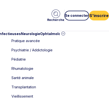
S'inscrire
Se connecter
Recherche
infectieuses
Neurologie
Ophtalmologie
Pédiatrie
Cardiologie
Car
Pratique avancée
Psychiatrie / Addictologie
Pédiatrie
Rhumatologie
Santé animale
Transplantation
Vieillissement