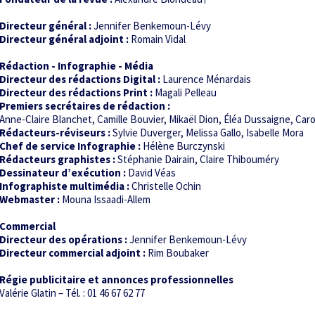
Directeur général :
Jennifer Benkemoun-Lévy
Directeur général adjoint :
Romain Vidal
Rédaction - Infographie - Média
Directeur des rédactions Digital :
Laurence Ménardais
Directeur des rédactions Print :
Magali Pelleau
Premiers secrétaires de rédaction :
Anne-Claire Blanchet, Camille Bouvier, Mikaël Dion, Éléa Dussaigne, Carol
Rédacteurs-réviseurs :
Sylvie Duverger, Melissa Gallo, Isabelle Mora
Chef de service Infographie :
Hélène Burczynski
Rédacteurs graphistes :
Stéphanie Dairain, Claire Thibouméry
Dessinateur d’exécution :
David Véas
Infographiste multimédia :
Christelle Ochin
Webmaster :
Mouna Issaadi-Allem
Commercial
Directeur des opérations :
Jennifer Benkemoun-Lévy
Directeur commercial adjoint :
Rim Boubaker
Régie publicitaire et annonces professionnelles
Valérie Glatin – Tél. : 01 46 67 62 77