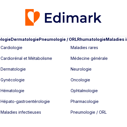
logie
Dermatologie
Pneumologie / ORL
Rhumatologie
Maladies 
Cardiologie
Maladies rares
Cardiorénal et Métabolisme
Médecine générale
Dermatologie
Neurologie
Gynécologie
Oncologie
Hématologie
Ophtalmologie
Hépato-gastroentérologie
Pharmacologie
Maladies infectieuses
Pneumologie / ORL