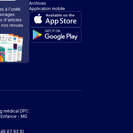
Archives
Application mobile
s à l'unité
vrages
ts d'articles
 nos revues
ng médical DPC
 Enfance - MG
1 46 67 63 10