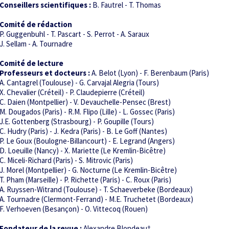
Conseillers scientifiques :
B. Fautrel - T. Thomas
Comité de rédaction
P. Guggenbuhl - T. Pascart - S. Perrot - A. Saraux
J. Sellam - A. Tournadre
Comité de lecture
Professeurs et docteurs :
A. Belot (Lyon) - F. Berenbaum (Paris)
A. Cantagrel (Toulouse) - G. Carvajal Alegria (Tours)
X. Chevalier (Créteil) - P. Claudepierre (Créteil)
C. Daien (Montpellier) - V. Devauchelle-Pensec (Brest)
M. Dougados (Paris) - R.M. Flipo (Lille) - L. Gossec (Paris)
J.E. Gottenberg (Strasbourg) - P. Goupille (Tours)
C. Hudry (Paris) - J. Kedra (Paris) -
B. Le Goff (Nantes)
P. Le Goux (Boulogne-Billancourt) - E. Legrand (Angers)
D. Loeuille (Nancy) - X. Mariette (Le Kremlin-Bicêtre)
C. Miceli-Richard (Paris) - S. Mitrovic (Paris)
J. Morel (Montpellier) - G. Nocturne (Le Kremlin-Bicêtre)
T. Pham (Marseille) -
P. Richette (Paris)
- C. Roux (Paris)
A. Ruyssen-Witrand (Toulouse) - T. Schaeverbeke (Bordeaux)
A. Tournadre (Clermont-Ferrand) - M.E. Truchetet (Bordeaux)
F. Verhoeven (Besançon) - O. Vittecoq (Rouen)
Fondateur de la revue :
Alexandre Blondeau†