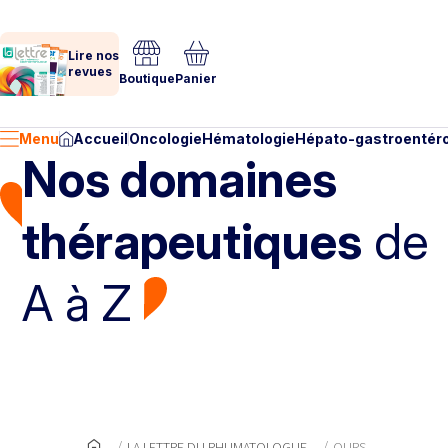
Lire nos
revues
Boutique
Panier
Menu
Accueil
Oncologie
Hématologie
Hépato-gastroentéro
Nos domaines
thérapeutiques
de
A à Z
LA LETTRE DU RHUMATOLOGUE
OURS