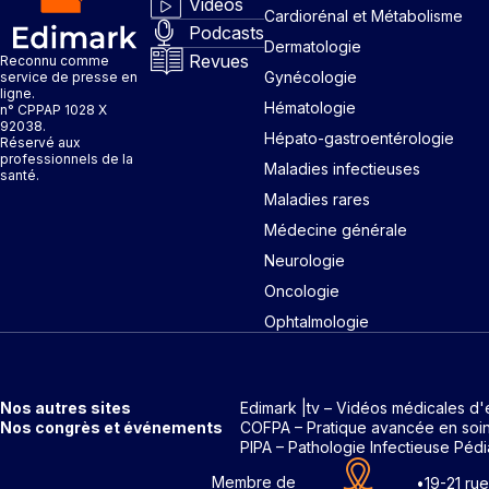
Vidéos
Cardiorénal et Métabolisme
Podcasts
Dermatologie
Revues
Reconnu comme
Gynécologie
service de presse en
ligne.
Hématologie
n° CPPAP 1028 X
92038.
Hépato-gastroentérologie
Réservé aux
professionnels de la
Maladies infectieuses
santé.
Maladies rares
Médecine générale
Neurologie
Oncologie
Ophtalmologie
Nos autres sites
Edimark |tv – Vidéos médicales d'
Nos congrès et événements
COFPA – Pratique avancée en soi
PIPA – Pathologie Infectieuse Pédi
Membre de
•
19-21 ru