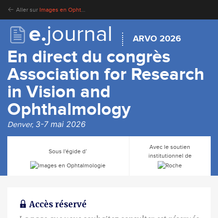
Aller sur
Images en Ophtalmologie
e.
journal
ARVO 2026
En direct du congrès
Association for Research
in Vision and
Ophthalmology
3-7 mai 2026
Denver,
Avec le soutien
Sous l'égide d’
institutionnel de
Accès réservé