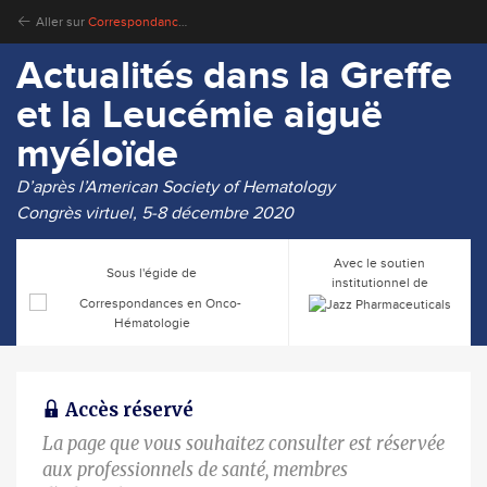
Aller sur
Correspondances en Onco-Hématologie
Actualités dans la Greffe
et la Leucémie aiguë
myéloïde
D’après l’American Society of Hematology
Congrès virtuel, 5-8 décembre 2020
Avec le soutien
Sous l'égide de
institutionnel de
Accès réservé
La page que vous souhaitez consulter est réservée
aux professionnels de santé, membres