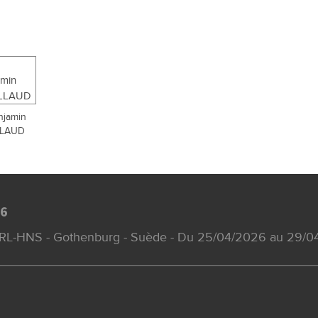
njamin
LLAUD
26
 ORL-HNS - Gothenburg - Suède - Du 25/04/2026 au 29/