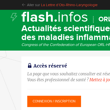
Aller sur
La Lettre d’Oto-Rhino-Laryngologie
flash.
infos
OR
Actualités scientifiqu
des maladies inflamm
Congress of the Confederation of European ORL-HN
Accès réservé
La page que vous souhaitez consulter est rés
Vous êtes professionnel de santé ?
Mettez à j
CONNEXION / INSCRIPTION