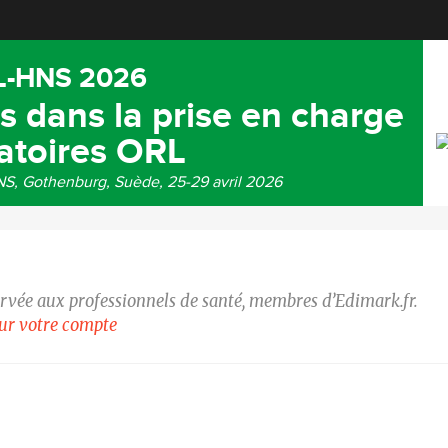
L-HNS 2026
es dans la prise en charge
atoires ORL
S, Gothenburg, Suède, 25-29 avril 2026
ervée aux professionnels de santé, membres d’Edimark.fr.
our votre compte