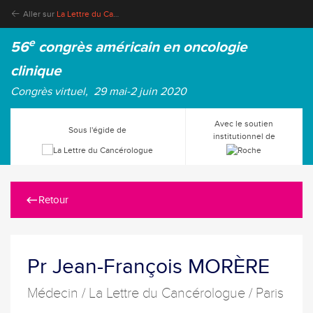
Aller sur
La Lettre du Cancérologue
e
56
congrès américain en oncologie
clinique
Congrès virtuel, 29 mai-2 juin 2020
Avec le soutien
Sous l'égide de
institutionnel de
Retour
Pr Jean-François MORÈRE
Médecin / La Lettre du Cancérologue / Paris