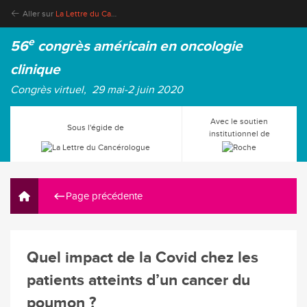
Aller sur
La Lettre du Cancérologue
e
56
congrès américain en oncologie
clinique
Congrès virtuel, 29 mai-2 juin 2020
Avec le soutien
Sous l'égide de
institutionnel de
Page précédente
Quel impact de la Covid chez les
patients atteints d’un cancer du
poumon ?