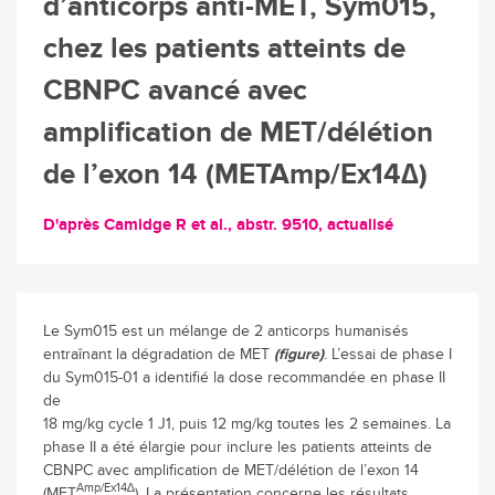
d’anticorps anti-MET, Sym015,
chez les patients atteints de
CBNPC avancé avec
amplification de MET/délétion
de l’exon 14 (METAmp/Ex14∆)
D'après Camidge R et al., abstr. 9510, actualisé
Le Sym015 est un mélange de 2 anticorps humanisés
entraînant la dégradation de MET
(figure)
. L’essai de phase I
du Sym015-01 a identifié la dose recommandée en phase II
de
18 mg/kg cycle 1 J1, puis 12 mg/kg toutes les 2 semaines. La
phase II a été élargie pour inclure les patients atteints de
CBNPC avec amplification de MET/délétion de l’exon 14
Amp/Ex14∆
(MET
). La présentation concerne les résultats