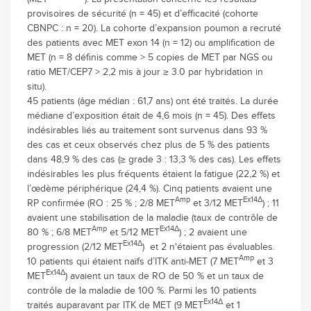
provisoires de sécurité (n = 45) et d’efficacité (cohorte
CBNPC : n = 20). La cohorte d’expansion poumon a recruté
des patients avec MET exon 14 (n = 12) ou amplification de
MET (n = 8 définis comme > 5 copies de MET par NGS ou
ratio MET/CEP7 > 2,2 mis à jour ≥ 3.0 par hybridation in
situ).
45 patients (âge médian : 61,7 ans) ont été traités. La durée
médiane d’exposition était de 4,6 mois (n = 45). Des effets
indésirables liés au traitement sont survenus dans 93 %
des cas et ceux observés chez plus de 5 % des patients
dans 48,9 % des cas (≥ grade 3 : 13,3 % des cas). Les effets
indésirables les plus fréquents étaient la fatigue (22,2 %) et
l’œdème périphérique (24,4 %). Cinq patients avaient une
Amp
Ex14Δ
RP confirmée (RO : 25 % ; 2/8 MET
et 3/12 MET
) ; 11
avaient une stabilisation de la maladie (taux de contrôle de
Amp
Ex14Δ
80 % ; 6/8 MET
et 5/12 MET
) ; 2 avaient une
Ex14Δ
progression (2/12 MET
) et 2 n'étaient pas évaluables.
Amp
10 patients qui étaient naïfs d’ITK anti-MET (7 MET
et 3
Ex14Δ
MET
) avaient un taux de RO de 50 % et un taux de
contrôle de la maladie de 100 %. Parmi les 10 patients
Ex14Δ
traités auparavant par ITK de MET (9 MET
et 1