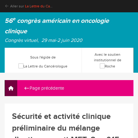
Aller sur
La Lettre du Cancérologue
e
56
congrès américain en oncologie
clinique
Congrès virtuel, 29 mai-2 juin 2020
Avec le soutien
Sous l'égide de
institutionnel de
Page précédente
Sécurité et activité clinique
préliminaire du mélange