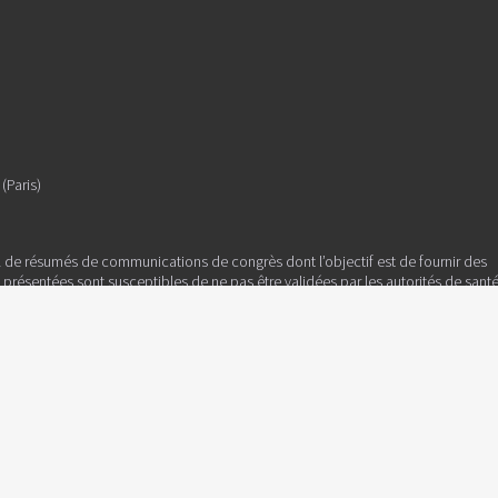
(Paris)
l de résumés de communications de congrès dont l’objectif est de fournir des
es présentées sont susceptibles de ne pas être validées par les autorités de sant
tenu est sous la seule responsabilité du directeur de la publication, des auteur
ille, CS 31836, 75783 PARIS CEDEX 16 - France
PPAP 1028 X 92038.