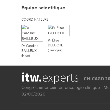
Équipe scientifique
COORDINATEURS
Pr Élise
DELUCHE
Dr Caroline
(Limoges)
BAILLEUX
(Nice)
itw.
experts
CHICAGO 2
Congrès américain en oncologie clinique - Mc
02/06/2026