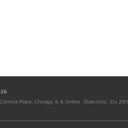
026
Cormick Place, Chicago, IL & Online - États-Unis - Du 2