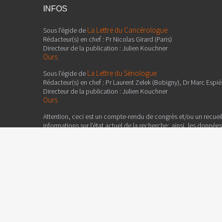
INFOS
La Lettre du Cancérologue
Sous l’égide de
Rédacteur(s) en chef : Pr Nicolas Girard (Paris)
Directeur de la publication : Julien Kouchner
Ours
La Lettre du Sénologue
Sous l’égide de
Rédacteur(s) en chef : Pr Laurent Zelek (Bobigny), Dr Marc Espié 
Directeur de la publication : Julien Kouchner
Ours
Attention, ceci est un compte-rendu de congrès et/ou un recuei
informations sur l’état actuel de la recherche ; ainsi, les donné
françaises et ne doivent donc pas être mises en pratique. Le con
coordinateur qui sont garants de son objectivité.
Edimark SAS
Ce contenu est édité par
, 19-21 rue Dumont d'Urv
Tél. : 01 46 67 63 00 - Fax : 01 46 67 63 10
Edimark.fr
est reconnu comme service de presse en ligne n° C
Réservé aux professionnels de la santé.
Déclaré à la CNIL sous le numéro : 1066715.