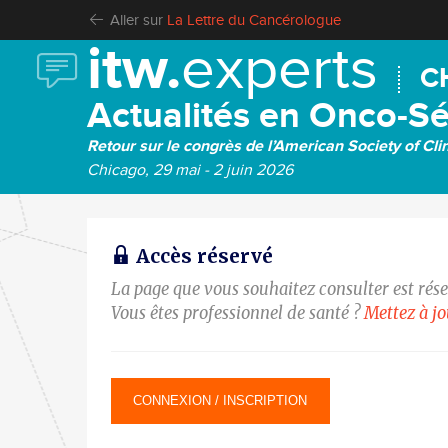
Aller sur
La Lettre du Cancérologue
itw.
experts
C
Actualités en Onco-S
Retour sur le congrès de l’American Society of Cli
Chicago, 29 mai - 2 juin 2026
Accès réservé
La page que vous souhaitez consulter est rés
Vous êtes professionnel de santé ?
Mettez à j
CONNEXION / INSCRIPTION