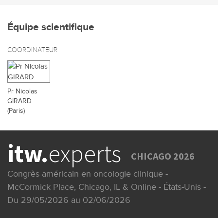
Équipe scientifique
COORDINATEUR
Pr Nicolas
GIRARD
(Paris)
itw.
experts
CHICAGO 2026
Congrès américain en oncologie clinique -
McCormick Place, Chicago, IL & Online - États-Unis -
Du 29/05/2026 au 02/06/2026