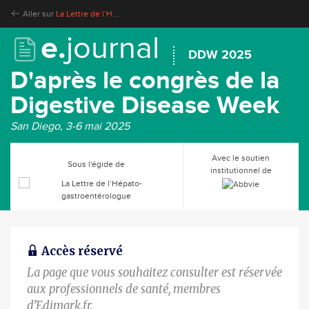
Aller sur
La Lettre de l’Hépato-gastroentérologue
e.
journal
DDW 2025
D'après le congrès de la
Digestive Disease Week
San Diego, 3-6 mai 2025
Avec le soutien
Sous l'égide de
institutionnel de
Accès réservé
La page que vous souhaitez consulter est réservée
aux professionnels de santé, membres
d’Edimark.fr.