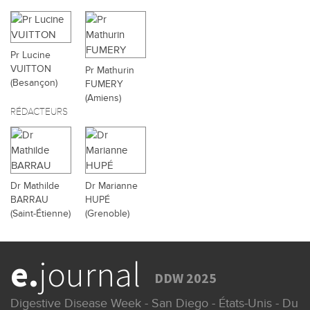
Pr Lucine
VUITTON
Pr Mathurin
(Besançon)
FUMERY
(Amiens)
RÉDACTEURS
Dr Mathilde
Dr Marianne
BARRAU
HUPÉ
(Saint-Étienne)
(Grenoble)
e.
journal
DDW 2025
Digestive Disease Week - San Diego - États-Unis - Du