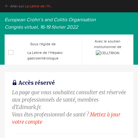
Aller sur
La Lettre de l’Hépato-gastroentérologue
European Crohn’s and Colitis Organisation
Congrès virtuel, 16-19 février 2022
Avec le soutien
Sous l'égide de
institutionnel de
Accès réservé
La page que vous souhaitez consulter est réservée
aux professionnels de santé, membres
d’Edimark.fr.
Vous êtes professionnel de santé ?
Mettez à jour
votre compte