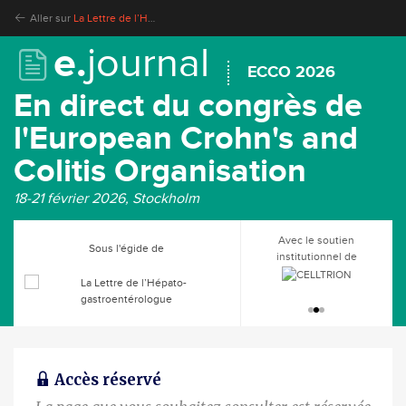
Aller sur
La Lettre de l’Hépato-gastroentérologue
e.
journal
ECCO 2026
En direct du congrès de
l'European Crohn's and
Colitis Organisation
18-21 février 2026, Stockholm
Avec le soutien
Sous l'égide de
institutionnel de
Accès réservé