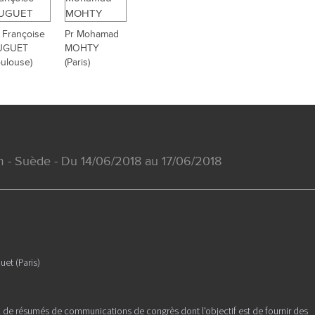
 Françoise
Pr Mohamad
UGUET
MOHTY
oulouse)
(Paris)
 - Suède - Du 14/06/2018 au 17/06/2018
uet (Paris)
l de résumés de communications de congrès dont l'objectif est de fournir des