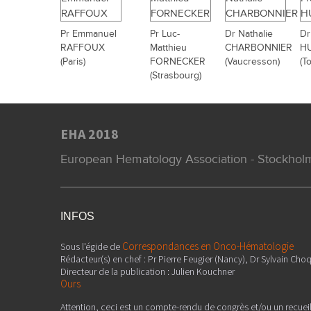
Pr Emmanuel
Pr Luc-
Dr Nathalie
Dr
RAFFOUX
Matthieu
CHARBONNIER
H
(Paris)
FORNECKER
(Vaucresson)
(T
(Strasbourg)
EHA 2018
European Hematology Association - Stockholm
INFOS
Correspondances en Onco-Hématologie
Sous l'égide de
Rédacteur(s) en chef : Pr Pierre Feugier (Nancy), Dr Sylvain Choq
Directeur de la publication : Julien Kouchner
Ours
Attention, ceci est un compte-rendu de congrès et/ou un recuei