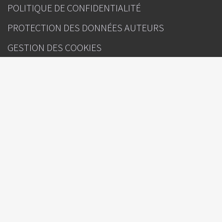
POLITIQUE DE CONFIDENTIALITÉ
PROTECTION DES DONNÉES AUTEURS
GESTION DES COOKIES
CONTACT
INFOS
Correspondances en Onco-Hématologie
Sous l'égide de
Rédacteur(s) en chef : Pr Pierre Feugier (Nancy), Dr Sylvain Choquet (Paris)
Directeur de la publication : Julien Kouchner
Ours
Attention, ceci est un compte-rendu de congrès et/ou un recueil de
résumés de communications de congrès dont l’objectif est de fournir des
informations sur l’état actuel de la recherche ; ainsi, les données
présentées sont susceptibles de ne pas être validées par les autorités de
santé françaises et ne doivent donc pas être mises en pratique. Le
contenu est sous la seule responsabilité du coordonnateur, des auteurs