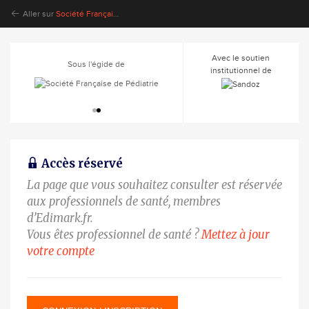
Aller sur
Société Française d'Endocrinologie et Diabétologie Pédiatrique
Avec le soutien
Sous l'égide de
Sous l'égide de
institutionnel de
Accès réservé
La page que vous souhaitez consulter est réservée
aux professionnels de santé, membres
d’Edimark.fr.
Vous êtes professionnel de santé ?
Mettez à jour
votre compte