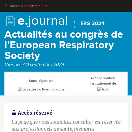
Aller sur
La Lettre du Pneumologue
e.
journal
ERS 2024
Actualités au congrès de
l’European Respiratory
Society
Vienne, 7-11 septembre 2024
Avec le soutien
Sous l'égide de
institutionnel de
Accès réservé
La page que vous souhaitez consulter est réservée
aux professionnels de santé, membres